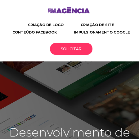
CRIAÇÃO DE LOGO
CRIAÇÃO DE SITE
CONTEÚDO FACEBOOK
IMPULSIONAMENTO GOOGLE
SOLICITAR
Solutudo
Criação
Desenvolvimento
Solusite
de
de
Agência
site
site
|
profissional
O
seu
Desenvolvimento de
negócio