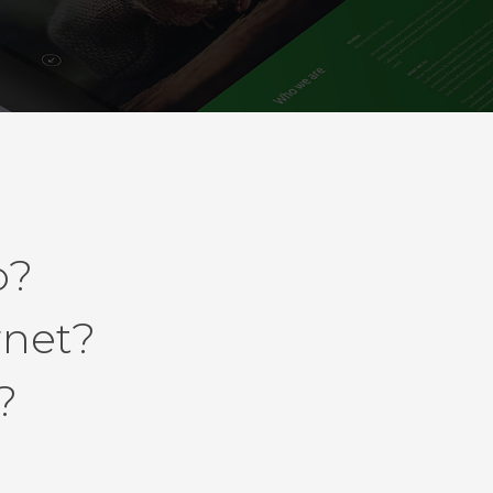
o?
rnet?
?