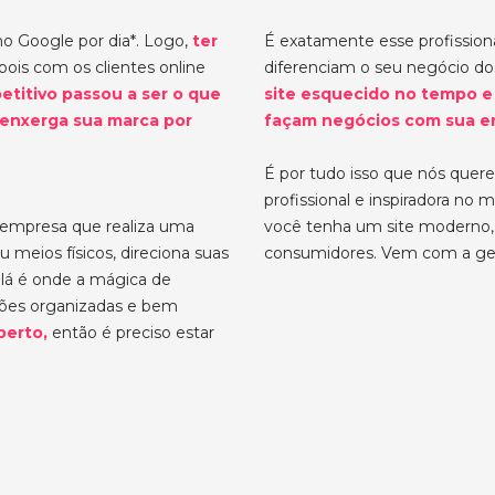
no Google por dia*. Logo,
ter
É exatamente esse profissiona
 pois com os clientes online
diferenciam o seu negócio d
etitivo passou a ser o que
site esquecido no tempo e
 enxerga sua marca por
façam negócios com sua e
É por tudo isso que nós quer
profissional e inspiradora no
 empresa que realiza uma
você tenha um site moderno, 
u meios físicos, direciona suas
consumidores. Vem com a ge
e lá é onde a mágica de
ções organizadas e bem
berto,
então é preciso estar