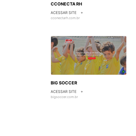
CCONECTA RH
ACESSAR SITE

cconectarh.com.br
BIG SOCCER
ACESSAR SITE

bigsoccer.com.br