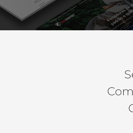
S
Como