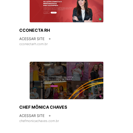
CCONECTA RH
ACESSAR SITE

cconectarh.com.br
CHEF MÔNICA CHAVES
ACESSAR SITE

chefmonicachaves.com.br