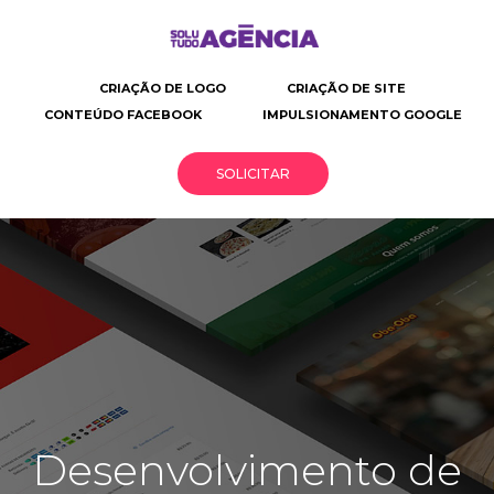
CRIAÇÃO DE LOGO
CRIAÇÃO DE SITE
CONTEÚDO FACEBOOK
IMPULSIONAMENTO GOOGLE
SOLICITAR
Solutudo
Criação
Desenvolvimento
Solusite
de
de
Agência
site
site
|
profissional
O
seu
Desenvolvimento de
negócio