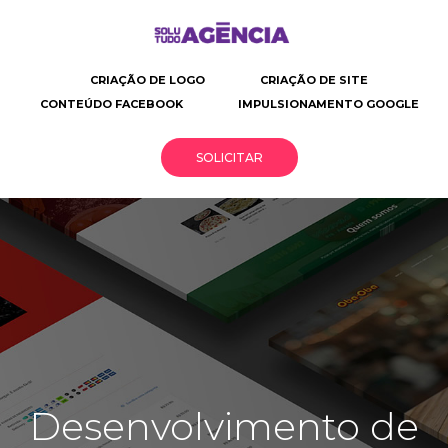
CRIAÇÃO DE LOGO
CRIAÇÃO DE SITE
CONTEÚDO FACEBOOK
IMPULSIONAMENTO GOOGLE
SOLICITAR
Solutudo
Criação
Desenvolvimento
Solusite
de
de
Agência
site
site
|
profissional
O
seu
Desenvolvimento de
negócio