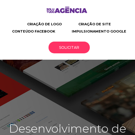
CRIAÇÃO DE LOGO
CRIAÇÃO DE SITE
CONTEÚDO FACEBOOK
IMPULSIONAMENTO GOOGLE
SOLICITAR
Solutudo
Criação
Desenvolvimento
Solusite
de
de
Agência
site
site
|
profissional
O
seu
Desenvolvimento de
negócio