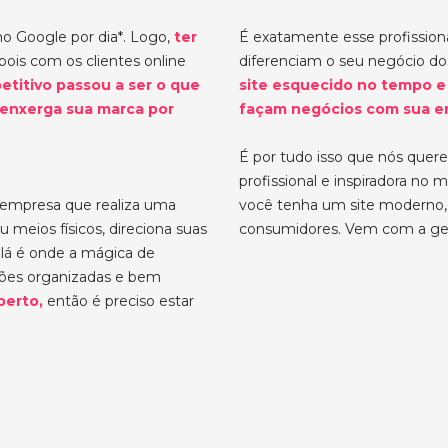
no Google por dia*. Logo,
ter
É exatamente esse profissiona
 pois com os clientes online
diferenciam o seu negócio d
etitivo passou a ser o que
site esquecido no tempo e
 enxerga sua marca por
façam negócios com sua e
É por tudo isso que nós quer
profissional e inspiradora no
 empresa que realiza uma
você tenha um site moderno, 
u meios físicos, direciona suas
consumidores. Vem com a ge
e lá é onde a mágica de
ções organizadas e bem
berto,
então é preciso estar