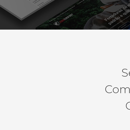
S
Como