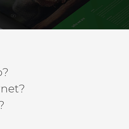
o?
rnet?
?