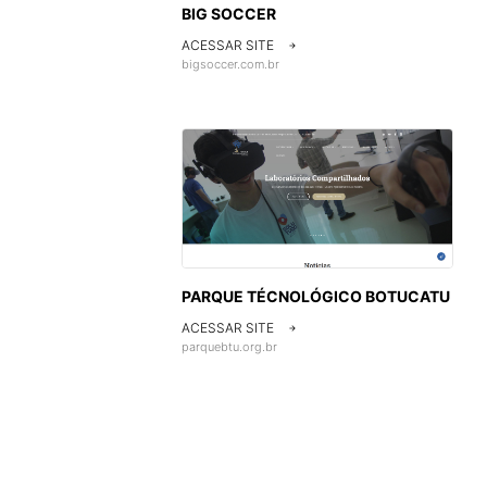
BIG SOCCER
ACESSAR SITE

bigsoccer.com.br
PARQUE TÉCNOLÓGICO BOTUCATU
ACESSAR SITE

parquebtu.org.br